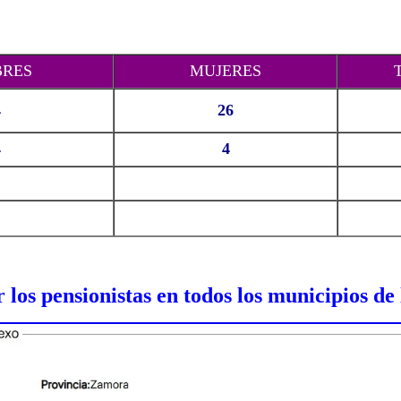
RES
MUJERES
4
26
4
4
 los pensionistas en todos los municipios d