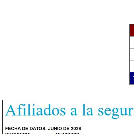
R
A
A