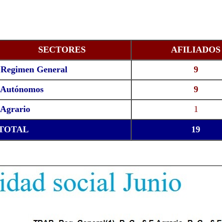
SECTORES
AFILIADOS
egimen General
9
utónomos
9
grario
1
TOTAL
19