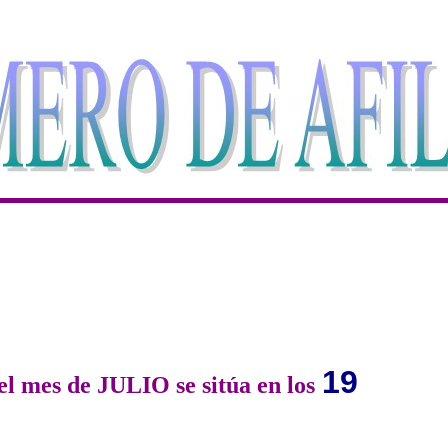
19
 el mes de JULIO se sitúa en los